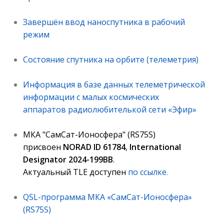
Завершён ввод наноспутника в рабочий
режим
Состояние спутника на орбите (телеметрия)
Информация в базе данных телеметрической
информации с малых космических
аппаратов радиолюбителькой сети «Эфир»
МКА "СамСат-Ионосфера" (RS75S)
приcвоен
NORAD ID 61784
,
International
Designator 2024-199BB
.
Актуальный TLE доступен
по ссылке
.
QSL-программа МКА «СамСат-Ионосфера»
(RS75S)