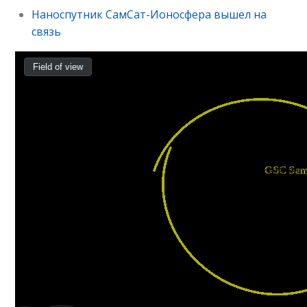
Наноспутник СамСат-Ионосфера вышел на
связь