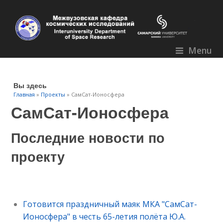
Menu
Вы здесь
Главная
»
Проекты
» СамСат-Ионосфера
СамСат-Ионосфера
Последние новости по
проекту
Готовится праздничный маяк МКА "СамСат-
Ионосфера" в честь 65-летия полёта Ю.А.