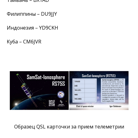
Филиппины – DU9JJY
Индонезия – YD9CKH
Куба – CM6JVR
Образец QSL карточки за прием телеметрии