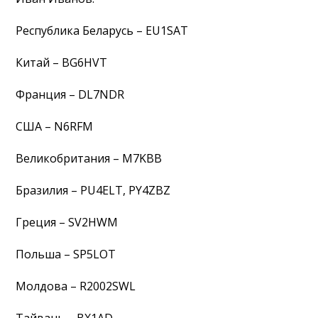
Республика Беларусь – EU1SAT
Китай – BG6HVT
Франция – DL7NDR
США – N6RFM
Великобритания – M7KBB
Бразилия – PU4ELT, PY4ZBZ
Греция – SV2HWM
Польша – SP5LOT
Молдова – R2002SWL
Тайвань – BX1AD