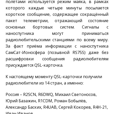
полётами используется режим маяка, в рамках
которого каждые четыре минуты посылается
короткое сообщение, содержащее сокращённый
пакет телеметрии, отражающий состояние
основных бортовых систем. Сигналы с
наноспутника могут приниматься
радиолюбительскими станциями по всему миру.
За факт приёма информации с наноспутника
СамСат-Ионосфера (позывной RS75S) даже без
расшифровки сообщения радиолюбителям
присуждается QSL-карточка.
К настоящему моменту QSL-карточки получили
радиолюбители из 14 стран, а именно:
Россия – R2SCN, R6DWQ, Михаил Светоносов,
Юрий Базажин, R1CDM, Роман Бобылёв,
Александр Баских, R4UAB, Сергей Кокорев, R4H-21,
Иван Иванов.