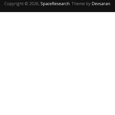
Copyright © 2026,
SpaceResearch
. Theme by
Devsaran
.