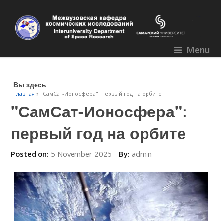
Menu
Вы здесь
Главная
» "СамСат-Ионосфера": первый год на орбите
"СамСат-Ионосфера":
первый год на орбите
Posted on:
5 November 2025
By:
admin