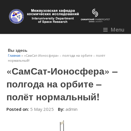
Menu
Вы здесь
Главная
» «СамСат-Ионосфера» – полгода на орбите – полёт
нормальный!
«СамСат-Ионосфера» –
полгода на орбите –
полёт нормальный!
Posted on:
5 May 2025
By:
admin