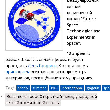
международной
летней
космической
школы
"Future
Space
Technologies and
Experiments in
Space".
12 апреля
в
рамках Школы в онлайн-формате будет
проходить
День Гагарина
. В этот день мы
приглашаем
всех желающих к просмотру
материалов, посвящённых этому празднику.
Tags:
school
summer
ssau
international
gagarin
spa
Read more
about Открыт сайт международной
летней космической школы