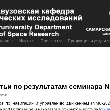
ание
Наука
Проекты
Продукция и услуги
тьи по результатам семинара 
dmin
ра по навигации и управлению движением (NMC-202
nce and Engineering и находятся в открытом доступе (
ссыл