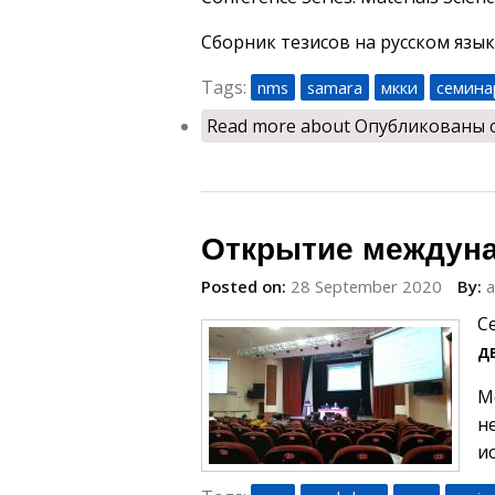
Сборник тезисов на русском языке 
Tags:
nms
samara
мкки
семина
Read more
about Опубликованы 
Открытие междуна
Posted on:
28 September 2020
By:
С
д
М
н
и