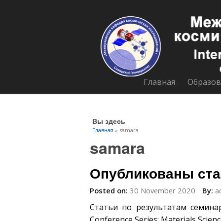
Главная
Образов
Вы здесь
Главная
» samara
samara
Опубликованы ста
Posted on:
30 November 2020
By:
a
Статьи по результатам семина
Conference Series: Materials Scie