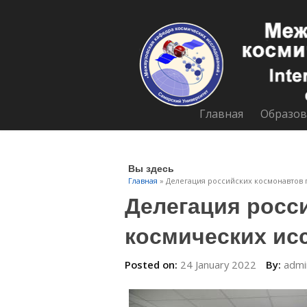
Главная
Образов
Вы здесь
Главная
» Делегация российских космонавтов 
Делегация росс
космических ис
Posted on:
24 January 2022
By:
admi