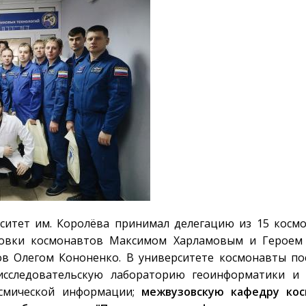
рситет им. Королёва принимал делегацию из 15 косм
товки космонавтов Максимом Харламовым и Героем Р
в Олегом Кононенко. В университете космонавты по
-исследовательскую лабораторию геоинформатики и 
смической информации;
межвузовскую кафедру кос