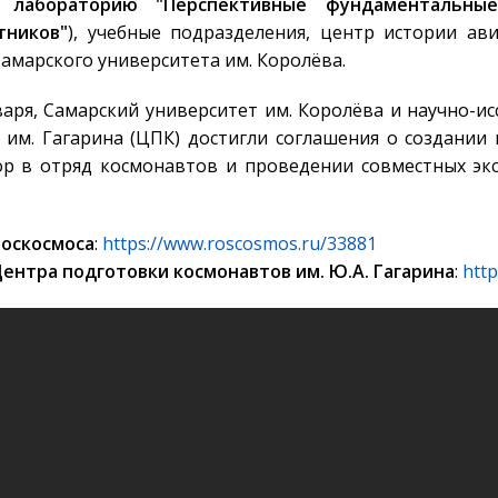
й; лабораторию "Перспективные фундаментальны
тников"
), учебные подразделения, центр истории ав
амарского университета им. Королёва.
нваря, Самарский университет им. Королёва и научно-
им. Гагарина (ЦПК) достигли соглашения о создании
ор в отряд космонавтов и проведении совместных э
Роскосмоса
:
https://www.roscosmos.ru/33881
ентра подготовки космонавтов им. Ю.А. Гагарина
:
http