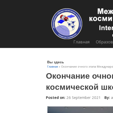
Главная
Образов
Вы здесь
Главная
» Окончание очного этапа Междунаро
Окончание очно
космической шк
Posted on:
26 September 2021
By: