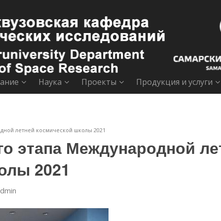
ание
Наука
Проекты
Продукция и услуги
дной летней космической школы 2021
го этапа Международной ле
олы 2021
admin