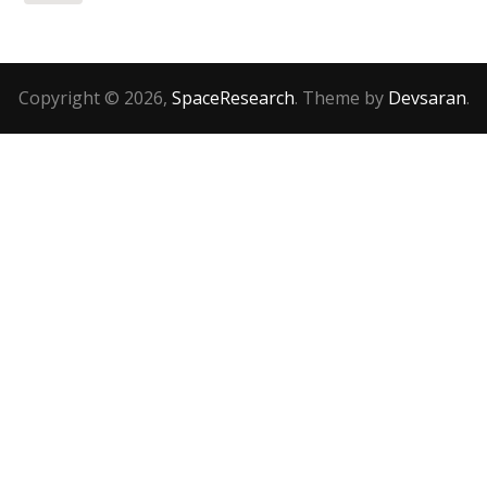
Copyright © 2026,
SpaceResearch
. Theme by
Devsaran
.